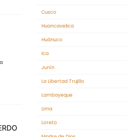
Cusco
Huancavelica
Huánuco
Ica
la
Junín
La Libertad Trujillo
Lambayeque
Lima
Loreto
ERDO
Madre de Dios