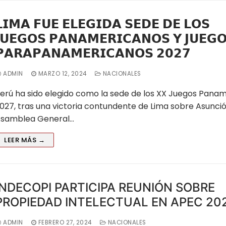
𝗜𝗠𝗔 𝗙𝗨𝗘 𝗘𝗟𝗘𝗚𝗜𝗗𝗔 𝗦𝗘𝗗𝗘 𝗗𝗘 𝗟𝗢𝗦
𝗨𝗘𝗚𝗢𝗦 𝗣𝗔𝗡𝗔𝗠𝗘𝗥𝗜𝗖𝗔𝗡𝗢𝗦 𝗬 𝗝𝗨𝗘𝗚
𝗔𝗥𝗔𝗣𝗔𝗡𝗔𝗠𝗘𝗥𝗜𝗖𝗔𝗡𝗢𝗦 𝟮𝟬𝟮𝟳
RTAMENTALES
ADMIN
MARZO 12, 2024
NACIONALES
erú ha sido elegido como la sede de los XX Juegos Pana
bote
027, tras una victoria contundente de Lima sobre Asunció
samblea General…
z
LEER MÁS →
INDECOPI PARTICIPA REUNIÓN SOBRE
PROPIEDAD INTELECTUAL EN APEC 20
ADMIN
FEBRERO 27, 2024
NACIONALES