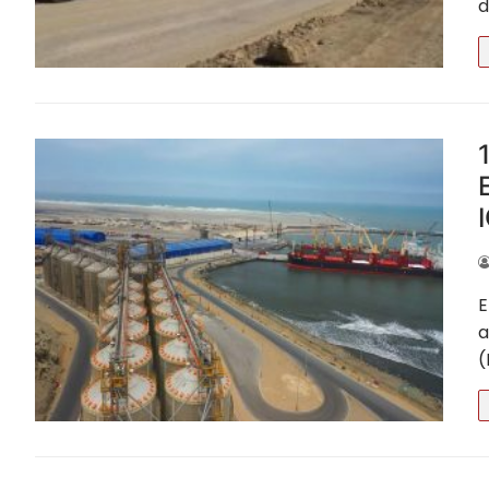
d
E
a
(