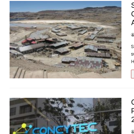
S
s
H