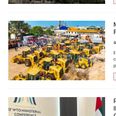
Madre de Dios
Moquegua
Nacionales
Pasco
Piura
E
Puno
c
p
San Martín 
San Martín T
Tacna
Tingo María –
Tumbes