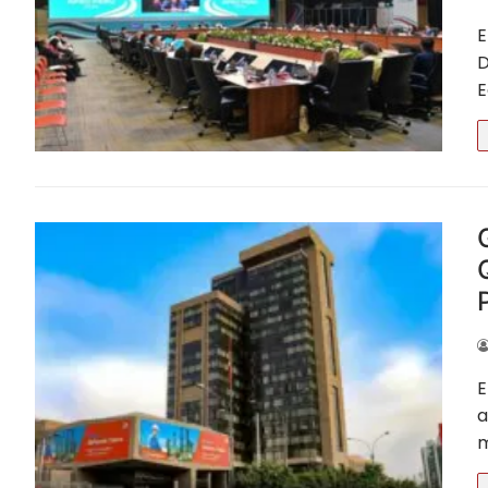
Callao
E
D
Cusco
E
Huancavelica
Huánuco
Ica
Junín
La Libertad Truj
Lambayeque
E
Lima
a
m
Loreto