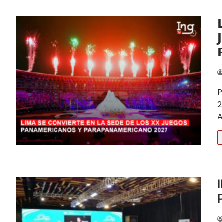
PROGRAMAS

PUBLICACIONES


CONSEJOS DEPA
Amazonas
P
Ancash Chim
2
A
Ancash Huara
Apurímac
Arequipa
Ayacucho
Cajamarca