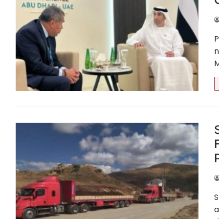
Ucayali – Puca
P
n
M
S
a