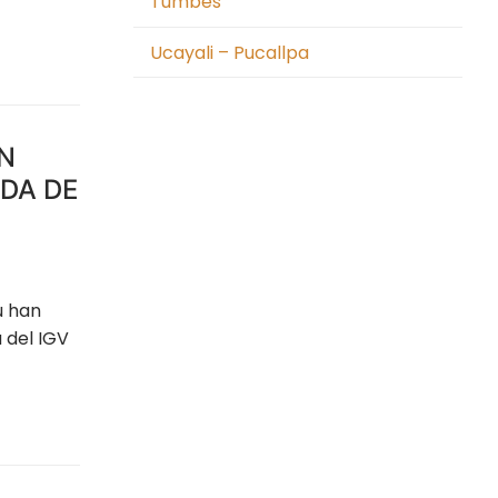
Tumbes
Ucayali – Pucallpa
EN
ADA DE
ú han
 del IGV