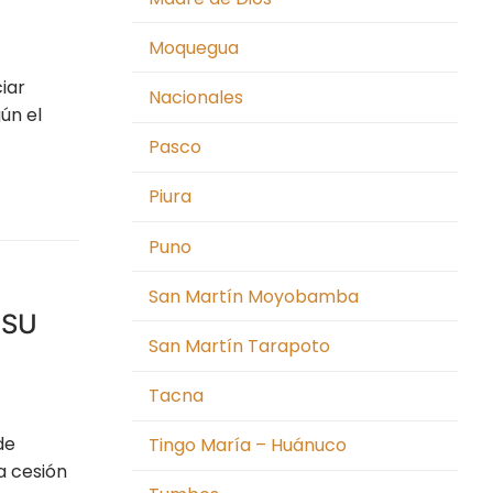
Moquegua
iar
Nacionales
ún el
Pasco
Piura
Puno
San Martín Moyobamba
 SU
San Martín Tarapoto
Tacna
de
Tingo María – Huánuco
a cesión