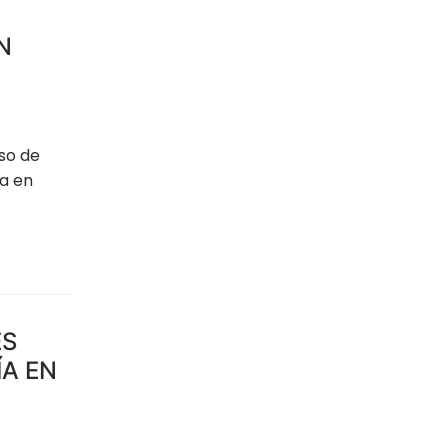
N
uso de
na en
ES
ÍA EN