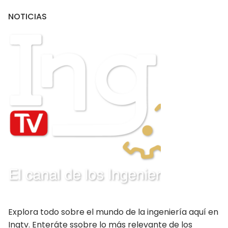
NOTICIAS
PUBLICACIONES
CONSEJOS DEPARTAMENTALES
Amazonas
Ancash Chimbote
Ancash Huaraz
Apurímac
Arequipa
Ayacucho
Cajamarca
Explora todo sobre el mundo de la ingeniería aquí en
Callao
Ingtv. Enteráte ssobre lo más relevante de los