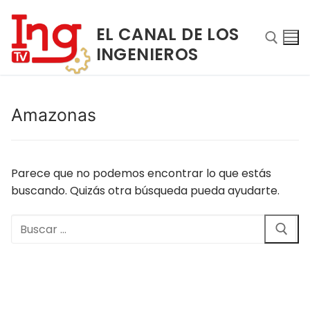
Ir
al
EL CANAL DE LOS
contenido
INGENIEROS
Buscar:
Amazonas
Parece que no podemos encontrar lo que estás
buscando. Quizás otra búsqueda pueda ayudarte.
Buscar:
Buscar:
INICIO
NOSOTROS
PROGRAMAS