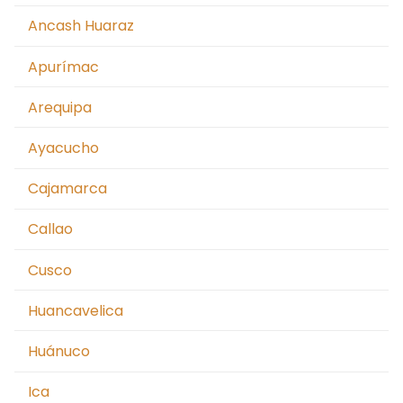
Moquegua
Ancash Huaraz
Nacionales
Apurímac
Pasco
Arequipa
Piura
Ayacucho
Puno
Cajamarca
San Martín Moyobamba
Callao
San Martín Tarapoto
Cusco
Tacna
Huancavelica
Tingo María – Huánuco
Huánuco
Tumbes
Ica
Ucayali – Pucallpa