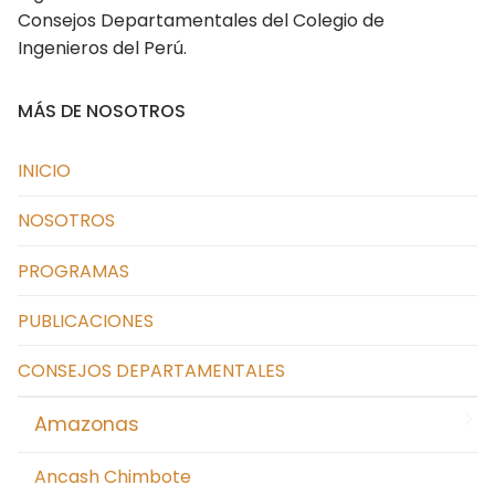
Consejos Departamentales del Colegio de
Cusco
Ingenieros del Perú.
Huancavelica
MÁS DE NOSOTROS
Huánuco
Ica
INICIO
Junín
NOSOTROS
La Libertad Trujillo
PROGRAMAS
Lambayeque
PUBLICACIONES
Lima
CONSEJOS DEPARTAMENTALES
Loreto
Amazonas
Madre de Dios
Ancash Chimbote