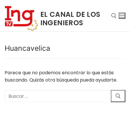
Ir
al
EL CANAL DE LOS
contenido
INGENIEROS
Buscar:
Huancavelica
Parece que no podemos encontrar lo que estás
buscando. Quizás otra búsqueda pueda ayudarte.
Buscar:
Buscar:
INICIO
NOSOTROS
PROGRAMAS