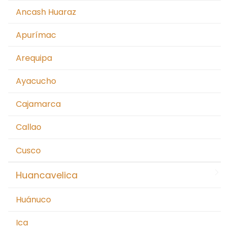
Moquegua
Ancash Huaraz
Nacionales
Apurímac
Pasco
Arequipa
Piura
Ayacucho
Puno
Cajamarca
San Martín Moyobamba
Callao
San Martín Tarapoto
Cusco
Tacna
Huancavelica
Tingo María – Huánuco
Huánuco
Tumbes
Ica
Ucayali – Pucallpa