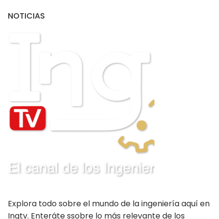
NOTICIAS
PUBLICACIONES
CONSEJOS DEPARTAMENTALES
Amazonas
Ancash Chimbote
Ancash Huaraz
Apurímac
Arequipa
Ayacucho
Cajamarca
Explora todo sobre el mundo de la ingeniería aquí en
Callao
Ingtv. Enteráte ssobre lo más relevante de los