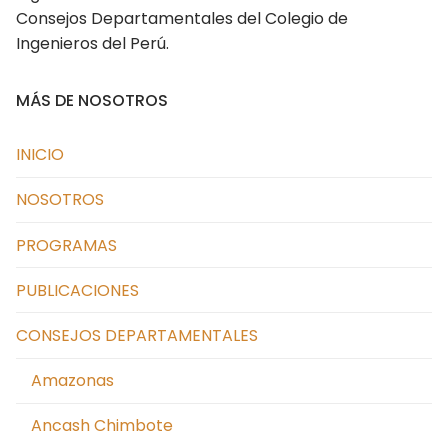
Consejos Departamentales del Colegio de
Cusco
Ingenieros del Perú.
Huancavelica
MÁS DE NOSOTROS
Huánuco
Ica
INICIO
Junín
NOSOTROS
La Libertad Trujillo
PROGRAMAS
Lambayeque
PUBLICACIONES
Lima
CONSEJOS DEPARTAMENTALES
Loreto
Amazonas
Madre de Dios
Ancash Chimbote