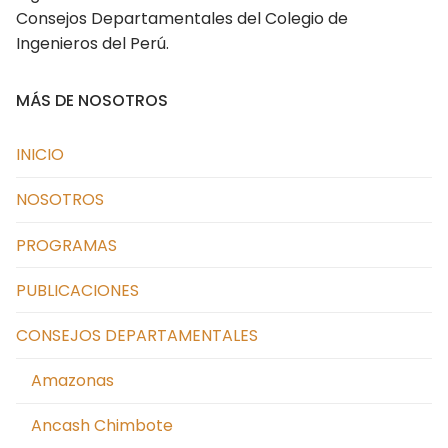
Consejos Departamentales del Colegio de
Cusco
Ingenieros del Perú.
Huancavelica
MÁS DE NOSOTROS
Huánuco
Ica
INICIO
Junín
NOSOTROS
La Libertad Trujillo
PROGRAMAS
Lambayeque
PUBLICACIONES
Lima
CONSEJOS DEPARTAMENTALES
Loreto
Amazonas
Madre de Dios
Ancash Chimbote