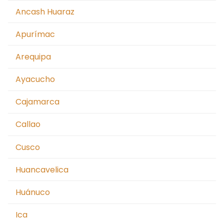
Moquegua
Ancash Huaraz
Nacionales
Apurímac
Pasco
Arequipa
Piura
Ayacucho
Puno
Cajamarca
San Martín Moyobamba
Callao
San Martín Tarapoto
Cusco
Tacna
Huancavelica
Tingo María – Huánuco
Huánuco
Tumbes
Ica
Ucayali – Pucallpa