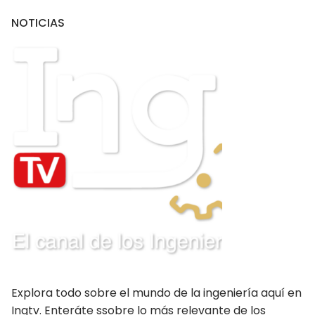
NOTICIAS
PUBLICACIONES
CONSEJOS DEPARTAMENTALES
Amazonas
Ancash Chimbote
Ancash Huaraz
Apurímac
Arequipa
Ayacucho
Cajamarca
Explora todo sobre el mundo de la ingeniería aquí en
Callao
Ingtv. Enteráte ssobre lo más relevante de los