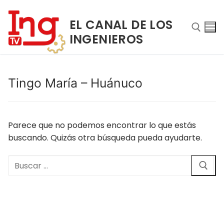
Ir
al
EL CANAL DE LOS
contenido
INGENIEROS
Buscar:
Tingo María – Huánuco
Parece que no podemos encontrar lo que estás
buscando. Quizás otra búsqueda pueda ayudarte.
Buscar:
Buscar:
INICIO
NOSOTROS
PROGRAMAS