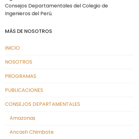
Consejos Departamentales del Colegio de
Cusco
Ingenieros del Perú.
Huancavelica
MÁS DE NOSOTROS
Huánuco
Ica
INICIO
Junín
NOSOTROS
La Libertad Trujillo
PROGRAMAS
Lambayeque
PUBLICACIONES
Lima
CONSEJOS DEPARTAMENTALES
Loreto
Amazonas
Madre de Dios
Ancash Chimbote