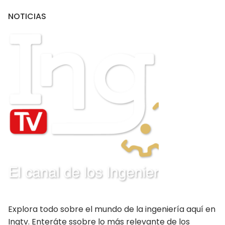
NOTICIAS
PUBLICACIONES
CONSEJOS DEPARTAMENTALES
Amazonas
Ancash Chimbote
Ancash Huaraz
Apurímac
Arequipa
Ayacucho
Cajamarca
Explora todo sobre el mundo de la ingeniería aquí en
Callao
Ingtv. Enteráte ssobre lo más relevante de los