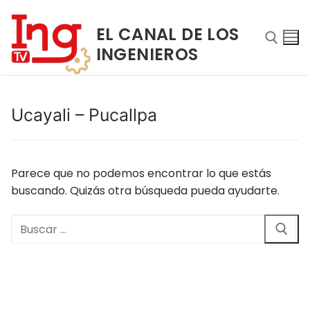
Ir
al
EL CANAL DE LOS
contenido
INGENIEROS
Buscar:
Ucayali – Pucallpa
Parece que no podemos encontrar lo que estás
buscando. Quizás otra búsqueda pueda ayudarte.
Buscar:
Buscar:
INICIO
NOSOTROS
PROGRAMAS