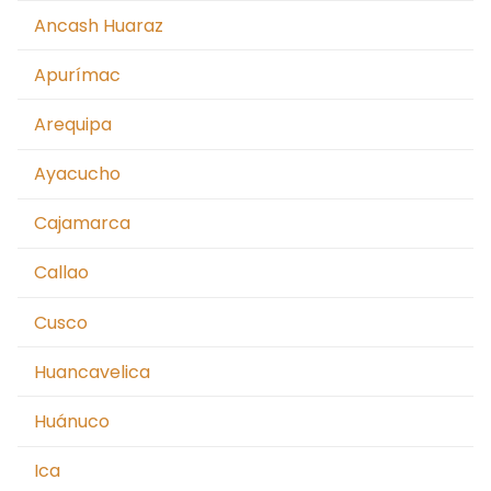
Moquegua
Ancash Huaraz
Nacionales
Apurímac
Pasco
Arequipa
Piura
Ayacucho
Puno
Cajamarca
San Martín Moyobamba
Callao
San Martín Tarapoto
Cusco
Tacna
Huancavelica
Tingo María – Huánuco
Huánuco
Tumbes
Ica
Ucayali – Pucallpa