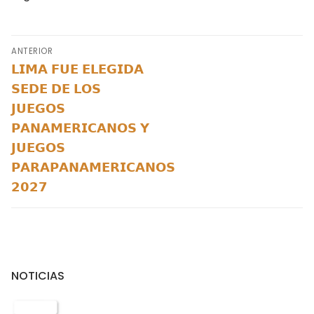
ANTERIOR
𝗟𝗜𝗠𝗔 𝗙𝗨𝗘 𝗘𝗟𝗘𝗚𝗜𝗗𝗔
𝗦𝗘𝗗𝗘 𝗗𝗘 𝗟𝗢𝗦
𝗝𝗨𝗘𝗚𝗢𝗦
𝗣𝗔𝗡𝗔𝗠𝗘𝗥𝗜𝗖𝗔𝗡𝗢𝗦 𝗬
𝗝𝗨𝗘𝗚𝗢𝗦
𝗣𝗔𝗥𝗔𝗣𝗔𝗡𝗔𝗠𝗘𝗥𝗜𝗖𝗔𝗡𝗢𝗦
𝟮𝟬𝟮𝟳
NOTICIAS