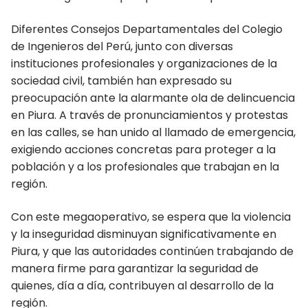
Moquegua
Diferentes Consejos Departamentales del Colegio
Nacionales
de Ingenieros del Perú, junto con diversas
instituciones profesionales y organizaciones de la
Pasco
sociedad civil, también han expresado su
Piura
preocupación ante la alarmante ola de delincuencia
en Piura. A través de pronunciamientos y protestas
Puno
en las calles, se han unido al llamado de emergencia,
exigiendo acciones concretas para proteger a la
San Martín Moyobamba
población y a los profesionales que trabajan en la
región.
San Martín Tarapoto
Tacna
Con este megaoperativo, se espera que la violencia
y la inseguridad disminuyan significativamente en
Tingo María – Huánuco
Piura, y que las autoridades continúen trabajando de
manera firme para garantizar la seguridad de
Tumbes
quienes, día a día, contribuyen al desarrollo de la
región.
Ucayali – Pucallpa