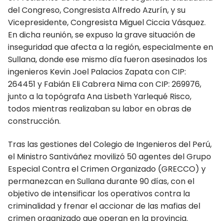
del Congreso, Congresista Alfredo Azurín, y su
Cusco
Vicepresidente, Congresista Miguel Ciccia Vásquez.
Huancavelica
En dicha reunión, se expuso la grave situación de
inseguridad que afecta a la región, especialmente en
Huánuco
Sullana, donde ese mismo día fueron asesinados los
ingenieros Kevin Joel Palacios Zapata con CIP:
Ica
264451 y Fabián Eli Cabrera Nima con CIP: 269976,
junto a la topógrafa Ana Lisbeth Yarlequé Risco,
Junín
todos mientras realizaban su labor en obras de
La Libertad Trujillo
construcción.
Lambayeque
Tras las gestiones del Colegio de Ingenieros del Perú,
el Ministro Santiváñez movilizó 50 agentes del Grupo
Lima
Especial Contra el Crimen Organizado (GRECCO) y
permanezcan en Sullana durante 90 días, con el
Loreto
objetivo de intensificar los operativos contra la
Madre de Dios
criminalidad y frenar el accionar de las mafias del
crimen organizado que operan en la provincia.