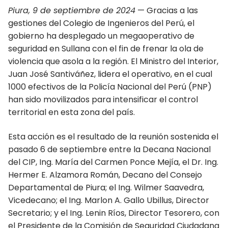
Piura, 9 de septiembre de 2024
— Gracias a las
PUBLICACIONES
gestiones del Colegio de Ingenieros del Perú, el
gobierno ha desplegado un megaoperativo de
CONSEJOS DEPARTAMENTALES
seguridad en Sullana con el fin de frenar la ola de
violencia que asola a la región. El Ministro del Interior,
Amazonas
Juan José Santiváñez, lidera el operativo, en el cual
Ancash Chimbote
1000 efectivos de la Policía Nacional del Perú (PNP)
han sido movilizados para intensificar el control
Ancash Huaraz
territorial en esta zona del país.
Apurímac
Esta acción es el resultado de la reunión sostenida el
pasado 6 de septiembre entre la Decana Nacional
Arequipa
del CIP, Ing. María del Carmen Ponce Mejía, el Dr. Ing.
Ayacucho
Hermer E. Alzamora Román, Decano del Consejo
Departamental de Piura; el Ing. Wilmer Saavedra,
Cajamarca
Vicedecano; el Ing. Marlon A. Gallo Ubillus, Director
Secretario; y el Ing. Lenin Ríos, Director Tesorero, con
Callao
el Presidente de la Comisión de Seguridad Ciudadana