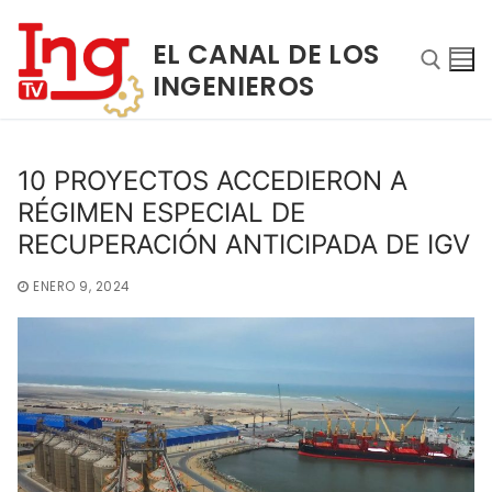
Ir
al
EL CANAL DE LOS
contenido
INGENIEROS
Buscar:
10 PROYECTOS ACCEDIERON A
RÉGIMEN ESPECIAL DE
RECUPERACIÓN ANTICIPADA DE IGV
ENERO 9, 2024
Buscar:
INICIO
NOSOTROS
PROGRAMAS