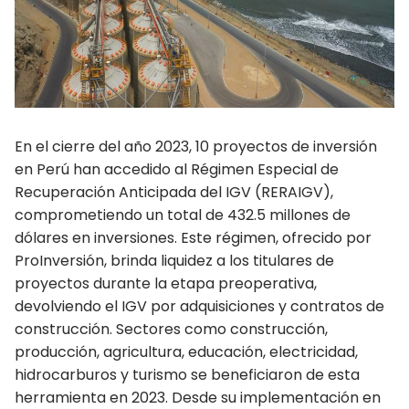
PUBLICACIONES
CONSEJOS DEPARTAMENTALES
Amazonas
En el cierre del año 2023, 10 proyectos de inversión
Ancash Chimbote
en Perú han accedido al Régimen Especial de
Ancash Huaraz
Recuperación Anticipada del IGV (RERAIGV),
comprometiendo un total de 432.5 millones de
Apurímac
dólares en inversiones. Este régimen, ofrecido por
ProInversión, brinda liquidez a los titulares de
Arequipa
proyectos durante la etapa preoperativa,
devolviendo el IGV por adquisiciones y contratos de
Ayacucho
construcción. Sectores como construcción,
Cajamarca
producción, agricultura, educación, electricidad,
hidrocarburos y turismo se beneficiaron de esta
Callao
herramienta en 2023. Desde su implementación en