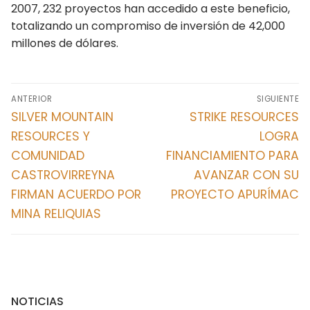
2007, 232 proyectos han accedido a este beneficio,
Cusco
totalizando un compromiso de inversión de 42,000
millones de dólares.
Huancavelica
Huánuco
Navegación
ANTERIOR
SIGUIENTE
Ica
de
Entrada
Entrada
SILVER MOUNTAIN
STRIKE RESOURCES
entradas
anterior:
siguiente:
Junín
RESOURCES Y
LOGRA
COMUNIDAD
FINANCIAMIENTO PARA
La Libertad Trujillo
CASTROVIRREYNA
AVANZAR CON SU
FIRMAN ACUERDO POR
PROYECTO APURÍMAC
Lambayeque
MINA RELIQUIAS
Lima
Loreto
Madre de Dios
NOTICIAS