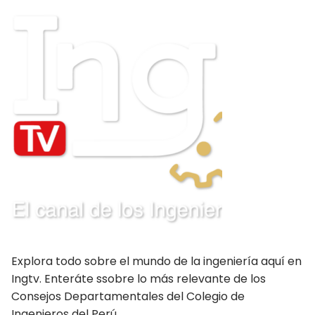
Moquegua
Nacionales
Pasco
Piura
Puno
San Martín Moyobamba
San Martín Tarapoto
Tacna
Tingo María – Huánuco
Explora todo sobre el mundo de la ingeniería aquí en
Ingtv. Enteráte ssobre lo más relevante de los
Tumbes
Consejos Departamentales del Colegio de
Ucayali – Pucallpa
Ingenieros del Perú.