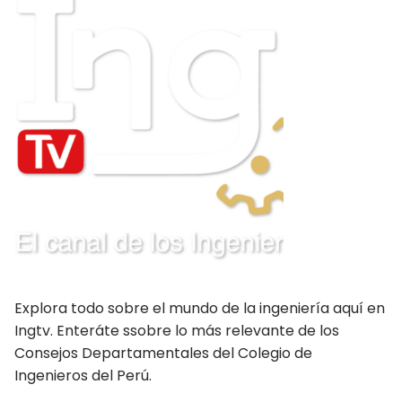
Moquegua
Nacionales
Pasco
Piura
Puno
San Martín Moyobamba
San Martín Tarapoto
Tacna
Explora todo sobre el mundo de la ingeniería aquí en
Tingo María – Huánuco
Ingtv. Enteráte ssobre lo más relevante de los
Consejos Departamentales del Colegio de
Tumbes
Ingenieros del Perú.
Ucayali – Pucallpa