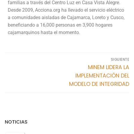
familias a través del Centro Luz en Casa Vista Alegre.
Cusco
Desde 2009, Acciona.org ha llevado el servicio eléctrico
a comunidades aisladas de Cajamarca, Loreto y Cusco,
Huancavelica
beneficiando a 16,000 personas en 3,900 hogares
Huánuco
cajamarquinos hasta el momento.
Ica
Junín
SIGUIENTE
MINEM LIDERA LA
La Libertad Trujillo
IMPLEMENTACIÓN DEL
MODELO DE INTEGRIDAD
Lambayeque
Lima
Loreto
NOTICIAS
Madre de Dios