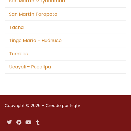
San Martín Moyobamba
San Martín Tarapoto
Tacna
Tingo María – Huánuco
Tumbes
Ucayali – Pucallpa
Copyright © 2026 – Creado por Ingtv