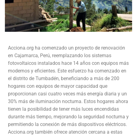
PUBLICACIONES
CONSEJOS DEPARTAMENTALES
Amazonas
Acciona.org ha comenzado un proyecto de renovación
Ancash Chimbote
en Cajamarca, Perú, reemplazando los sistemas
fotovoltaicos instalados hace 14 años con equipos más
Ancash Huaraz
modernos y eficientes. Este esfuerzo ha comenzado en
Apurímac
el distrito de Tumbadén, beneficiando a más de 200
hogares con equipos de mayor capacidad que
Arequipa
proporcionan casi cuatro veces más energía diaria y un
30% más de iluminación nocturna. Estos hogares ahora
Ayacucho
tienen la posibilidad de tener más luces encendidas
Cajamarca
durante más tiempo, mejorando la seguridad nocturna y
permitiendo la conexión de más dispositivos eléctricos.
Callao
Acciona.org también ofrece atención cercana a estas