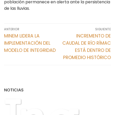
población permanece en alerta ante la persistencia
Cusco
de las lluvias.
Huancavelica
Navegación
Huánuco
ANTERIOR
SIGUIENTE
de
Entrada
Entrada
MINEM LIDERA LA
INCREMENTO DE
Ica
entradas
anterior:
siguiente:
IMPLEMENTACIÓN DEL
CAUDAL DE RÍO RÍMAC
MODELO DE INTEGRIDAD
ESTÁ DENTRO DE
Junín
PROMEDIO HISTÓRICO
La Libertad Trujillo
Lambayeque
Lima
NOTICIAS
Loreto
Madre de Dios