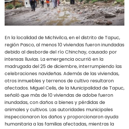
PUBLICACIONES
CONSEJOS DEPARTAMENTALES
Amazonas
En la localidad de Michivilca, en el distrito de Tapuc,
región Pasco, al menos 10 viviendas fueron inundadas
Ancash Chimbote
debido al desborde del río Chinchay, causado por
intensas lluvias. La emergencia ocurrió en la
Ancash Huaraz
madrugada del 25 de diciembre, interrumpiendo las
Apurímac
celebraciones navideñas. Además de las viviendas,
otros inmuebles y terrenos de cultivo resultaron
Arequipa
afectados. Miguel Celis, de la Municipalidad de Tapuc,
señaló que más de 10 viviendas de adobe fueron
Ayacucho
inundadas, con daños a bienes y pérdidas de
animales y cultivos. Las autoridades municipales
Cajamarca
inspeccionaron los daños y proporcionaron ayuda
Callao
humanitaria a las familias afectadas, mientras la