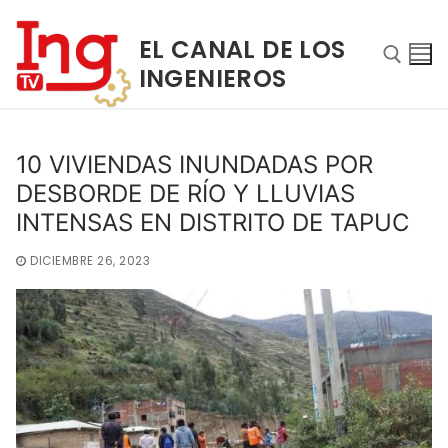
Ir
al
EL CANAL DE LOS
contenido
INGENIEROS
Buscar:
10 VIVIENDAS INUNDADAS POR
DESBORDE DE RÍO Y LLUVIAS
INTENSAS EN DISTRITO DE TAPUC
DICIEMBRE 26, 2023
Buscar:
INICIO
NOSOTROS
PROGRAMAS