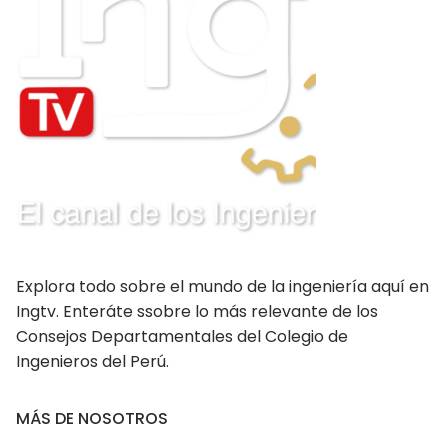
Moquegua
Nacionales
Pasco
Piura
Puno
San Martín Moyobamba
San Martín Tarapoto
Explora todo sobre el mundo de la ingeniería aquí en
Ingtv. Enteráte ssobre lo más relevante de los
Tacna
Consejos Departamentales del Colegio de
Tingo María – Huánuco
Ingenieros del Perú.
Tumbes
MÁS DE NOSOTROS
Ucayali – Pucallpa