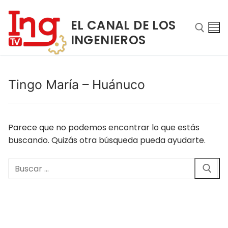
Ir
al
EL CANAL DE LOS
contenido
INGENIEROS
Buscar:
Tingo María – Huánuco
Parece que no podemos encontrar lo que estás
buscando. Quizás otra búsqueda pueda ayudarte.
Buscar:
Buscar:
INICIO
NOSOTROS
PROGRAMAS