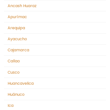
Moquegua
Ancash Huaraz
Nacionales
Apurímac
Pasco
Arequipa
Piura
Ayacucho
Puno
Cajamarca
San Martín Moyobamba
Callao
San Martín Tarapoto
Cusco
Tacna
Huancavelica
Tingo María – Huánuco
Huánuco
Tumbes
Ica
Ucayali – Pucallpa