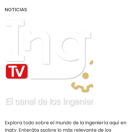
NOTICIAS
PUBLICACIONES
CONSEJOS DEPARTAMENTALES
Amazonas
Ancash Chimbote
Ancash Huaraz
Apurímac
Arequipa
Ayacucho
Cajamarca
Explora todo sobre el mundo de la ingeniería aquí en
Callao
Ingtv. Enteráte ssobre lo más relevante de los