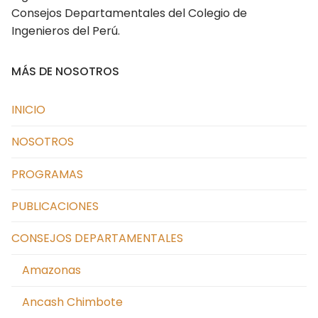
Consejos Departamentales del Colegio de
Cusco
Ingenieros del Perú.
Huancavelica
MÁS DE NOSOTROS
Huánuco
Ica
INICIO
Junín
NOSOTROS
La Libertad Trujillo
PROGRAMAS
Lambayeque
PUBLICACIONES
Lima
CONSEJOS DEPARTAMENTALES
Loreto
Amazonas
Madre de Dios
Ancash Chimbote